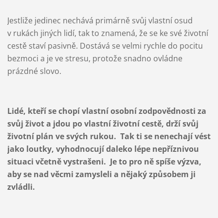
Jestliže jedinec nechává primárně svůj vlastní osud
v rukách jiných lidí, tak to znamená, že se ke své životní
cestě staví pasivně. Dostává se velmi rychle do pocitu
bezmoci a je ve stresu, protože snadno ovládne
prázdné slovo.
Lidé, kteří se chopí vlastní osobní zodpovědnosti za
svůj život a jdou po vlastní životní cestě, drží svůj
životní plán ve svých rukou. Tak ti se nenechají vést
jako loutky, vyhodnocují daleko lépe nepříznivou
situaci včetně vystrašeni. Je to pro ně spíše výzva,
aby se nad věcmi zamysleli a nějaký způsobem ji
zvládli.