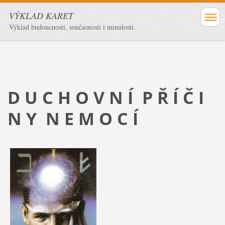
VÝKLAD KARET
Výklad budoucnosti, současnosti i minulosti.
D U C H O V N Í P Ř Í Č I
N Y N E M O C Í