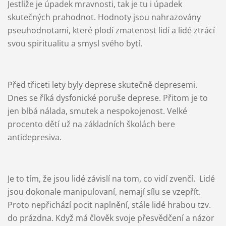
Jestliže je úpadek mravnosti, tak je tu i úpadek
skutečných prahodnot. Hodnoty jsou nahrazovány
pseuhodnotami, které plodí zmatenost lidí a lidé ztrácí
svou spiritualitu a smysl svého bytí.
Před třiceti lety byly deprese skutečně depresemi.
Dnes se říká dysfonické poruše deprese. Přitom je to
jen blbá nálada, smutek a nespokojenost. Velké
procento dětí už na základních školách bere
antidepresiva.
Je to tím, že jsou lidé závislí na tom, co vidí zvenčí. Lidé
jsou dokonale manipulovaní, nemají sílu se vzepřít.
Proto nepřichází pocit naplnění, stále lidé hrabou tzv.
do prázdna. Když má člověk svoje přesvědčení a názor