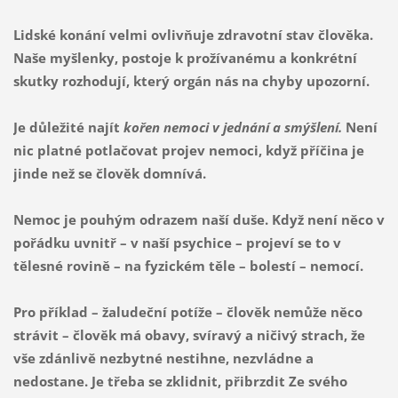
Lidské konání velmi ovlivňuje zdravotní stav člověka.
Naše myšlenky, postoje k prožívanému a konkrétní
skutky rozhodují, který orgán nás na chyby upozorní.
Je důležité najít
kořen nemoci v jednání a smýšlení.
Není
nic platné potlačovat projev nemoci, když příčina je
jinde než se člověk domnívá.
Nemoc je pouhým odrazem naší duše. Když není něco v
pořádku uvnitř – v naší psychice – projeví se to v
tělesné rovině – na fyzickém těle – bolestí – nemocí.
Pro příklad – žaludeční potíže – člověk nemůže něco
strávit – člověk má obavy, svíravý a ničivý strach, že
vše zdánlivě nezbytné nestihne, nezvládne a
nedostane. Je třeba se zklidnit, přibrzdit Ze svého