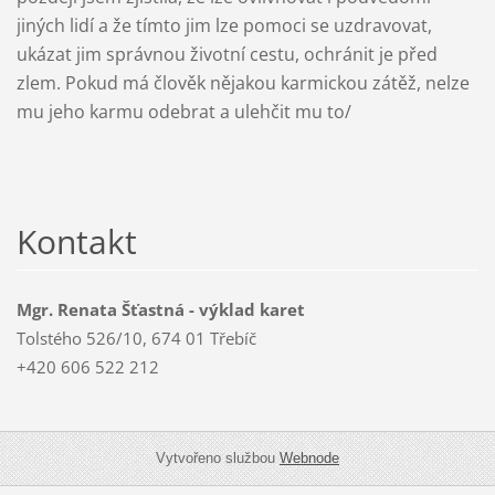
jiných lidí a že tímto jim lze pomoci se uzdravovat,
ukázat jim správnou životní cestu, ochránit je před
zlem. Pokud má člověk nějakou karmickou zátěž, nelze
mu jeho karmu odebrat a ulehčit mu to/
Kontakt
Mgr. Renata Šťastná - výklad karet
Tolstého 526/10, 674 01 Třebíč
+420 606 522 212
Vytvořeno službou
Webnode