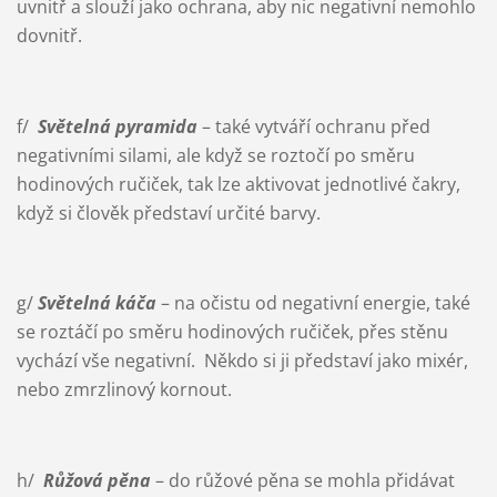
uvnitř a slouží jako ochrana, aby nic negativní nemohlo
dovnitř.
f/
Světelná pyramida
– také vytváří ochranu před
negativními silami, ale když se roztočí po směru
hodinových ručiček, tak lze aktivovat jednotlivé čakry,
když si člověk představí určité barvy.
g/
Světelná káča
– na očistu od negativní energie, také
se roztáčí po směru hodinových ručiček, přes stěnu
vychází vše negativní. Někdo si ji představí jako mixér,
nebo zmrzlinový kornout.
h/
Růžová pěna
– do růžové pěna se mohla přidávat