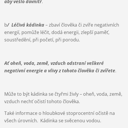
aby vešlo dovnitř
.
b
/ Léčivá kádinka
– zbaví člověka či zvíře negativních
energií, pomůže léčit, dodá energii, zlepší paměť,
soustředění, při početí, při porodu.
Ať oheň, voda, země, vzduch odstraní veškeré
negativní energie a vlivy z tohoto člověka či zvířete
.
Může to být kádinka se čtyřmi živly – oheň, voda, země,
vzduch nechť očistí tohoto člověka.
Také informace o hloubkové stoprocentní očistě na
všech úrovních. Kádinka se svěcenou vodou.