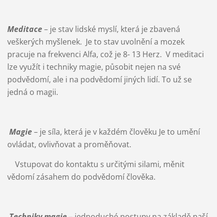
Meditace
– je stav lidské myslí, která je zbavená
veškerých myšlenek. Je to stav uvolnění a mozek
pracuje na frekvenci Alfa, což je 8- 13 Herz. V meditaci
lze využít i techniky magie, působit nejen na své
podvědomí, ale i na podvědomí jiných lidí. To už se
jedná o magii.
Magie
– je síla, která je v každém člověku Je to umění
ovládat, ovlivňovat a proměňovat.
Vstupovat do kontaktu s určitými silami, měnit
vědomí zásahem do podvědomí člověka.
Techniky magie
– jednoduché postupy na základě naší