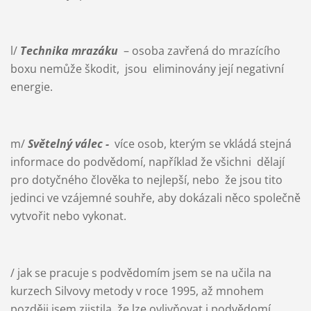
l/
Technika mrazáku
– osoba zavřená do mrazícího
boxu nemůže škodit, jsou eliminovány její negativní
energie.
m/
Světelný válec -
více osob, kterým se vkládá stejná
informace do podvědomí, například že všichni dělají
pro dotyčného člověka to nejlepší, nebo že jsou tito
jedinci ve vzájemné souhře, aby dokázali něco společně
vytvořit nebo vykonat.
/ jak se pracuje s podvědomím jsem se na učila na
kurzech Silvovy metody v roce 1995, až mnohem
později jsem zjistila, že lze ovlivňovat i podvědomí