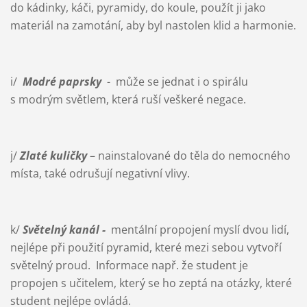
do kádinky, káči, pyramidy, do koule, použít ji jako
materiál na zamotání, aby byl nastolen klid a harmonie.
i/
Modré paprsky
- může se jednat i o spirálu
s modrým světlem, která ruší veškeré negace.
j/
Zlaté kuličky
– nainstalované do těla do nemocného
místa, také odrušují negativní vlivy.
k/
Světelný kanál -
mentální propojení myslí dvou lidí,
nejlépe při použití pyramid, které mezi sebou vytvoří
světelný proud. Informace např. že student je
propojen s učitelem, který se ho zeptá na otázky, které
student nejlépe ovládá.