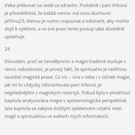
třeba překonat na cestě za zdravím. Podobně i paní Vrbová
je přesvědčená, že každá nemoc má svou duchovní
příčinu23, kterou je nutno rozpoznat a odstranit, aby mohlo
dojít k vyléčení, a ve své praxi tento postup také důsledně
uplatňuje.
24
Důvodem, proč se čarodějnictví a magie tradičně studuje v
rámci náboženství, je prostý fakt, že spiritualita je nedílnou
součástí magické praxe. Co víc – víra v sebe i v účinek magie,
jak mi to vždycky zdůrazňovala paní Vrbová, je
nejpřednějším z magických nástrojů. Pokud byla v předchozí
kapitole analyzována magie v epistemologické perspektivě,
tato kapitola se zabývá složitým spletencem vztahů mezi
magií a spiritualitou ve světech mých informátorů.