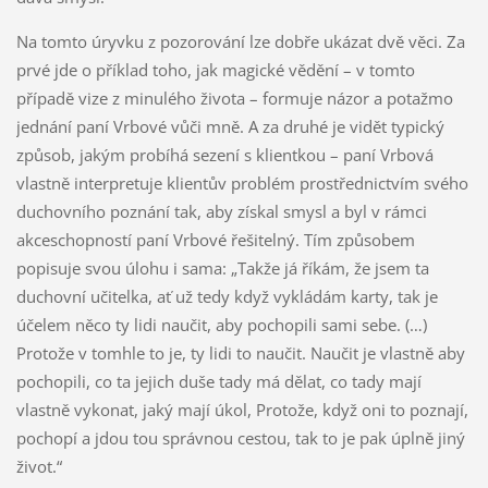
Na tomto úryvku z pozorování lze dobře ukázat dvě věci. Za
prvé jde o příklad toho, jak magické vědění – v tomto
případě vize z minulého života – formuje názor a potažmo
jednání paní Vrbové vůči mně. A za druhé je vidět typický
způsob, jakým probíhá sezení s klientkou – paní Vrbová
vlastně interpretuje klientův problém prostřednictvím svého
duchovního poznání tak, aby získal smysl a byl v rámci
akceschopností paní Vrbové řešitelný. Tím způsobem
popisuje svou úlohu i sama: „Takže já říkám, že jsem ta
duchovní učitelka, ať už tedy když vykládám karty, tak je
účelem něco ty lidi naučit, aby pochopili sami sebe. (…)
Protože v tomhle to je, ty lidi to naučit. Naučit je vlastně aby
pochopili, co ta jejich duše tady má dělat, co tady mají
vlastně vykonat, jaký mají úkol, Protože, když oni to poznají,
pochopí a jdou tou správnou cestou, tak to je pak úplně jiný
život.“