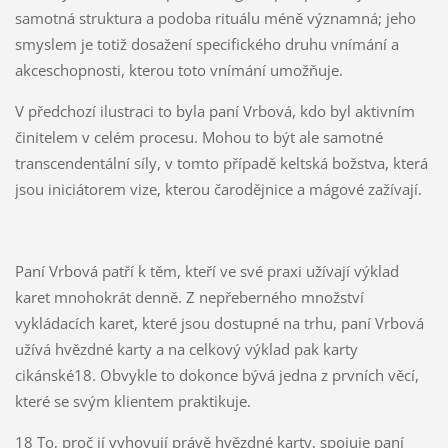
samotná struktura a podoba rituálu méně významná; jeho
smyslem je totiž dosažení specifického druhu vnímání a
akceschopnosti, kterou toto vnímání umožňuje.
V předchozí ilustraci to byla paní Vrbová, kdo byl aktivním
činitelem v celém procesu. Mohou to být ale samotné
transcendentální síly, v tomto případě keltská božstva, která
jsou iniciátorem vize, kterou čarodějnice a mágové zažívají.
Paní Vrbová patří k těm, kteří ve své praxi užívají výklad
karet mnohokrát denně. Z nepřeberného množství
vykládacích karet, které jsou dostupné na trhu, paní Vrbová
užívá hvězdné karty a na celkový výklad pak karty
cikánské18. Obvykle to dokonce bývá jedna z prvních věcí,
které se svým klientem praktikuje.
18 To, proč jí vyhovují právě hvězdné karty, spojuje paní