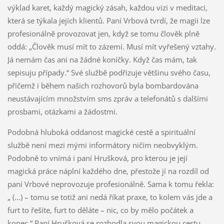
výklad karet, každý magický zásah, každou vizi v meditaci,
která se týkala jejích klientů. Paní Vrbová tvrdí, že magii lze
profesionálně provozovat jen, když se tomu člověk plně
oddá: „Člověk musí mít to zázemí. Musí mít vyřešený vztahy.
Já nemám čas ani na žádné koníčky. Když čas mám, tak
sepisuju případy.“ Své službě podřizuje většinu svého času,
přičemž i během našich rozhovorů byla bombardována
neustávajícím množstvím sms zpráv a telefonátů s dalšími
prosbami, otázkami a žádostmi.
Podobná hluboká oddanost magické cestě a spirituální
službě není mezi mými informátory ničím neobvyklým.
Podobně to vnímá i paní Hrušková, pro kterou je její
magická práce náplní každého dne, přestože jí na rozdíl od
paní Vrbové neprovozuje profesionálně. Sama k tomu řekla:
„ (…) – tomu se totiž ani nedá říkat praxe, to kolem vás jde a
furt to řešíte, furt to děláte – nic, co by mělo počátek a
konec.“ Paní Hrušková se rozhodla svou magickou cestu