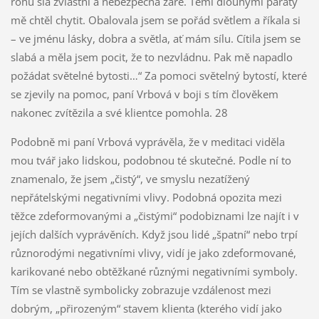
rohů šla zvláštní a nebezpečná záře. Těmi dlouhými pařáty
mě chtěl chytit. Obalovala jsem se pořád světlem a říkala si
– ve jménu lásky, dobra a světla, ať mám sílu. Cítila jsem se
slabá a měla jsem pocit, že to nezvládnu. Pak mě napadlo
požádat světelné bytosti…“ Za pomoci světelný bytostí, které
se zjevily na pomoc, paní Vrbová v boji s tím člověkem
nakonec zvítězila a své klientce pomohla. 28
Podobně mi paní Vrbová vyprávěla, že v meditaci viděla
mou tvář jako lidskou, podobnou té skutečné. Podle ní to
znamenalo, že jsem „čistý“, ve smyslu nezatížený
nepřátelskými negativními vlivy. Podobná opozita mezi
těžce zdeformovanými a „čistými“ podobiznami lze najít i v
jejích dalších vyprávěních. Když jsou lidé „špatní“ nebo trpí
různorodými negativními vlivy, vidí je jako zdeformované,
karikované nebo obtěžkané různými negativními symboly.
Tím se vlastně symbolicky zobrazuje vzdálenost mezi
dobrým, „přirozeným“ stavem klienta (kterého vidí jako