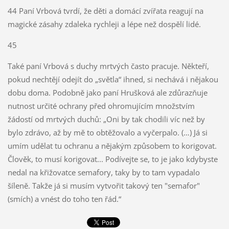
44 Paní Vrbová tvrdí, že děti a domácí zvířata reagují na
magické zásahy zdaleka rychleji a lépe než dospělí lidé.
45
Také paní Vrbová s duchy mrtvých často pracuje. Někteří,
pokud nechtějí odejít do „světla“ ihned, si nechává i nějakou
dobu doma. Podobně jako paní Hrušková ale zdůrazňuje
nutnost určité ochrany před ohromujícím množstvím
žádostí od mrtvých duchů: „Oni by tak chodili víc než by
bylo zdrávo, až by mě to obtěžovalo a vyčerpalo. (…) Já si
umím udělat tu ochranu a nějakým způsobem to korigovat.
Člověk, to musí korigovat... Podívejte se, to je jako kdybyste
nedal na křižovatce semafory, taky by to tam vypadalo
šíleně. Takže já si musím vytvořit takový ten "semafor"
(smích) a vnést do toho ten řád.“