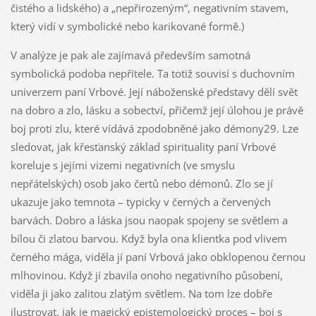
čistého a lidského) a „nepřirozeným“, negativním stavem,
který vidí v symbolické nebo karikované formě.)
V analýze je pak ale zajímavá především samotná
symbolická podoba nepřítele. Ta totiž souvisí s duchovním
univerzem paní Vrbové. Její náboženské představy dělí svět
na dobro a zlo, lásku a sobectví, přičemž její úlohou je právě
boj proti zlu, které vídává zpodobněné jako démony29. Lze
sledovat, jak křesťanský základ spirituality paní Vrbové
koreluje s jejími vizemi negativních (ve smyslu
nepřátelských) osob jako čertů nebo démonů. Zlo se jí
ukazuje jako temnota – typicky v černých a červených
barvách. Dobro a láska jsou naopak spojeny se světlem a
bílou či zlatou barvou. Když byla ona klientka pod vlivem
černého mága, viděla jí paní Vrbová jako obklopenou černou
mlhovinou. Když jí zbavila onoho negativního působení,
viděla ji jako zalitou zlatým světlem. Na tom lze dobře
ilustrovat, jak je magický epistemologický proces – boj s