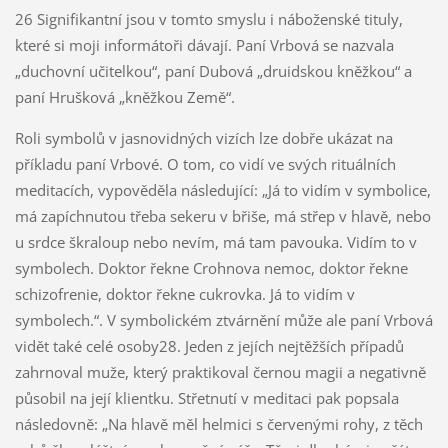
26 Signifikantní jsou v tomto smyslu i náboženské tituly,
které si moji informátoři dávají. Paní Vrbová se nazvala
„duchovní učitelkou“, paní Dubová „druidskou kněžkou“ a
paní Hrušková „kněžkou Země“.
Roli symbolů v jasnovidných vizích lze dobře ukázat na
příkladu paní Vrbové. O tom, co vidí ve svých rituálních
meditacích, vypověděla následující: „Já to vidím v symbolice,
má zapíchnutou třeba sekeru v břiše, má střep v hlavě, nebo
u srdce škraloup nebo nevím, má tam pavouka. Vidím to v
symbolech. Doktor řekne Crohnova nemoc, doktor řekne
schizofrenie, doktor řekne cukrovka. Já to vidím v
symbolech.“. V symbolickém ztvárnění může ale paní Vrbová
vidět také celé osoby28. Jeden z jejích nejtěžších případů
zahrnoval muže, který praktikoval černou magii a negativně
působil na její klientku. Střetnutí v meditaci pak popsala
následovně: „Na hlavě měl helmici s červenými rohy, z těch