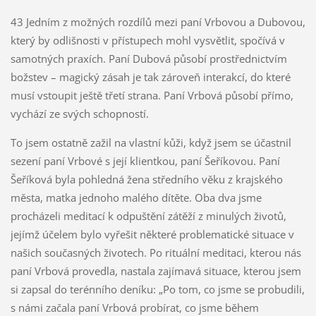
43 Jedním z možných rozdílů mezi paní Vrbovou a Dubovou,
který by odlišnosti v přístupech mohl vysvětlit, spočívá v
samotných praxích. Paní Dubová působí prostřednictvím
božstev – magický zásah je tak zároveň interakcí, do které
musí vstoupit ještě třetí strana. Paní Vrbová působí přímo,
vychází ze svých schopností.
To jsem ostatně zažil na vlastní kůži, když jsem se účastnil
sezení paní Vrbové s její klientkou, paní Šeříkovou. Paní
Šeříková byla pohledná žena středního věku z krajského
města, matka jednoho malého dítěte. Oba dva jsme
procházeli meditací k odpuštění zátěží z minulých životů,
jejímž účelem bylo vyřešit některé problematické situace v
našich současných životech. Po rituální meditaci, kterou nás
paní Vrbová provedla, nastala zajímavá situace, kterou jsem
si zapsal do terénního deníku: „Po tom, co jsme se probudili,
s námi začala paní Vrbová probírat, co jsme během