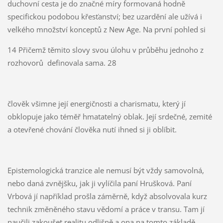
duchovní cesta je do značné míry formovaná hodně
specifickou podobou křesťanství; bez uzardění ale užívá i
velkého množství konceptů z New Age. Na první pohled si
14 Přičemž těmito slovy svou úlohu v průběhu jednoho z
rozhovorů definovala sama. 28
člověk všimne její energičnosti a charismatu, který jí
obklopuje jako téměř hmatatelný oblak. Její srdečné, zemité
a otevřené chování člověka nutí ihned si ji oblíbit.
Epistemologická tranzice ale nemusí být vždy samovolná,
nebo daná zvnějšku, jak ji vylíčila paní Hrušková. Paní
Vrbová jí například prošla záměrně, když absolvovala kurz
technik změněného stavu vědomí a práce v transu. Tam jí
naučili zakoušet realitu odlišně a ona na tomto základě