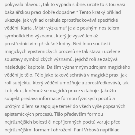
pokývala hlavou: ‚Tak to vypadá slibně, určitě to s tou vaší
bakalářskou prací dobře dopadne‘.“ Tento krátký příklad
ukazuje, jak výklad orákula zprostředkovává specifické
vědění. Karta „Mistr výzkumu“ je ale pouhým nositelem
symbolického významu, který je vysvětlen až
prostřednictvím příslušné knihy. Nedílnou součástí
magických epistemických procesů se tak stávají ucelené
soustavy symbolických významů, jejichž rolí se zabývá
následující kapitola. Dalším významným zdrojem magického
vědění je tělo. Tělo jako takové sehrává v magické praxi jak
roli subjektu, který vědění umožňuje a zprostředkovává, tak
i objektu, k němuž se magická praxe vztahuje. Jakožto
subjekt předává informace formou fyzických pocitů a
určitým dílem se zapojuje téměř do všech výše popsaných
epistemických procesů. Tělo především formou
nejrůznějších bolestí či nepříjemných pocitů varuje před
nejrůznějšími formami ohrožení. Paní Vrbová například