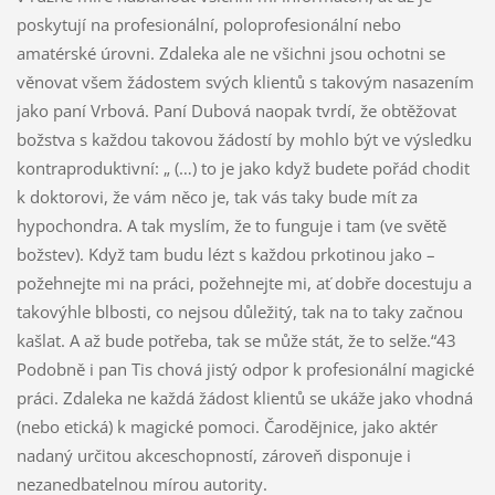
poskytují na profesionální, poloprofesionální nebo
amatérské úrovni. Zdaleka ale ne všichni jsou ochotni se
věnovat všem žádostem svých klientů s takovým nasazením
jako paní Vrbová. Paní Dubová naopak tvrdí, že obtěžovat
božstva s každou takovou žádostí by mohlo být ve výsledku
kontraproduktivní: „ (…) to je jako když budete pořád chodit
k doktorovi, že vám něco je, tak vás taky bude mít za
hypochondra. A tak myslím, že to funguje i tam (ve světě
božstev). Když tam budu lézt s každou prkotinou jako –
požehnejte mi na práci, požehnejte mi, ať dobře docestuju a
takovýhle blbosti, co nejsou důležitý, tak na to taky začnou
kašlat. A až bude potřeba, tak se může stát, že to selže.“43
Podobně i pan Tis chová jistý odpor k profesionální magické
práci. Zdaleka ne každá žádost klientů se ukáže jako vhodná
(nebo etická) k magické pomoci. Čarodějnice, jako aktér
nadaný určitou akceschopností, zároveň disponuje i
nezanedbatelnou mírou autority.