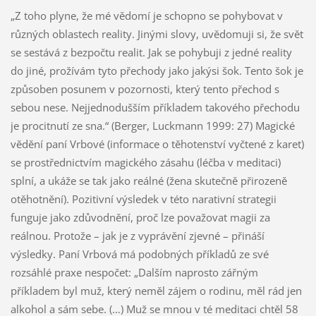
„Z toho plyne, že mé vědomí je schopno se pohybovat v
různých oblastech reality. Jinými slovy, uvědomuji si, že svět
se sestává z bezpočtu realit. Jak se pohybuji z jedné reality
do jiné, prožívám tyto přechody jako jakýsi šok. Tento šok je
způsoben posunem v pozornosti, který tento přechod s
sebou nese. Nejjednodušším příkladem takového přechodu
je procitnutí ze sna.“ (Berger, Luckmann 1999: 27) Magické
vědění paní Vrbové (informace o těhotenství vyčtené z karet)
se prostřednictvím magického zásahu (léčba v meditaci)
splní, a ukáže se tak jako reálné (žena skutečně přirozeně
otěhotnění). Pozitivní výsledek v této narativní strategii
funguje jako zdůvodnění, proč lze považovat magii za
reálnou. Protože – jak je z vyprávění zjevné – přináší
výsledky. Paní Vrbová má podobných příkladů ze své
rozsáhlé praxe nespočet: „Dalším naprosto zářným
příkladem byl muž, který neměl zájem o rodinu, měl rád jen
alkohol a sám sebe. (…) Muž se mnou v té meditaci chtěl 58