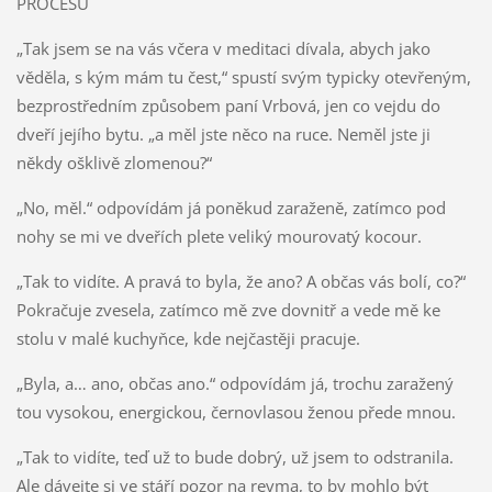
PROCESŮ
„Tak jsem se na vás včera v meditaci dívala, abych jako
věděla, s kým mám tu čest,“ spustí svým typicky otevřeným,
bezprostředním způsobem paní Vrbová, jen co vejdu do
dveří jejího bytu. „a měl jste něco na ruce. Neměl jste ji
někdy ošklivě zlomenou?“
„No, měl.“ odpovídám já poněkud zaraženě, zatímco pod
nohy se mi ve dveřích plete veliký mourovatý kocour.
„Tak to vidíte. A pravá to byla, že ano? A občas vás bolí, co?“
Pokračuje zvesela, zatímco mě zve dovnitř a vede mě ke
stolu v malé kuchyňce, kde nejčastěji pracuje.
„Byla, a… ano, občas ano.“ odpovídám já, trochu zaražený
tou vysokou, energickou, černovlasou ženou přede mnou.
„Tak to vidíte, teď už to bude dobrý, už jsem to odstranila.
Ale dávejte si ve stáří pozor na revma, to by mohlo být