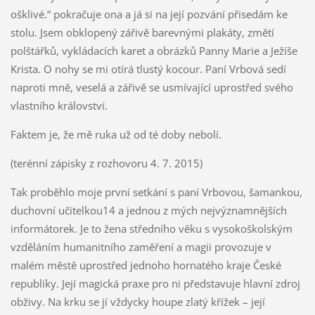
ošklivé.“ pokračuje ona a já si na její pozvání přisedám ke
stolu. Jsem obklopený zářivě barevnými plakáty, změtí
polštářků, vykládacích karet a obrázků Panny Marie a Ježíše
Krista. O nohy se mi otírá tlustý kocour. Paní Vrbová sedí
naproti mně, veselá a zářivě se usmívající uprostřed svého
vlastního království.
Faktem je, že mě ruka už od té doby nebolí.
(terénní zápisky z rozhovoru 4. 7. 2015)
Tak proběhlo moje první setkání s paní Vrbovou, šamankou,
duchovní učitelkou14 a jednou z mých nejvýznamnějších
informátorek. Je to žena středního věku s vysokoškolským
vzděláním humanitního zaměření a magii provozuje v
malém městě uprostřed jednoho hornatého kraje České
republiky. Její magická praxe pro ni představuje hlavní zdroj
obživy. Na krku se jí vždycky houpe zlatý křížek – její