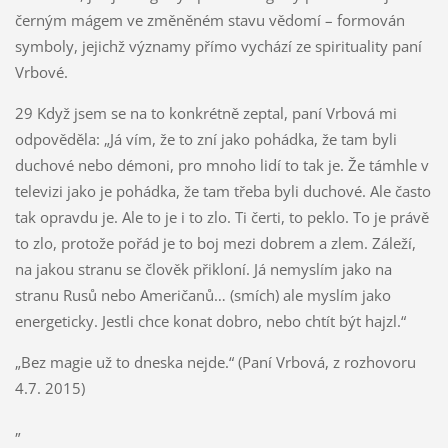
černým mágem ve změněném stavu vědomí – formován
symboly, jejichž významy přímo vychází ze spirituality paní
Vrbové.
29 Když jsem se na to konkrétně zeptal, paní Vrbová mi
odpověděla: „Já vím, že to zní jako pohádka, že tam byli
duchové nebo démoni, pro mnoho lidí to tak je. Že támhle v
televizi jako je pohádka, že tam třeba byli duchové. Ale často
tak opravdu je. Ale to je i to zlo. Ti čerti, to peklo. To je právě
to zlo, protože pořád je to boj mezi dobrem a zlem. Záleží,
na jakou stranu se člověk přikloní. Já nemyslím jako na
stranu Rusů nebo Američanů… (smích) ale myslím jako
energeticky. Jestli chce konat dobro, nebo chtít být hajzl.“
„Bez magie už to dneska nejde.“ (Paní Vrbová, z rozhovoru
4.7. 2015)
„