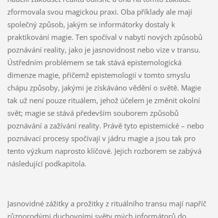
zformovala svou magickou praxi. Oba příklady ale mají
společný způsob, jakým se informátorky dostaly k
praktikování magie. Ten spočíval v nabytí nových způsobů
poznávání reality, jako je jasnovidnost nebo vize v transu.
Ústředním problémem se tak stává epistemologická
dimenze magie, přičemž epistemologií v tomto smyslu
chápu způsoby, jakými je získáváno vědění o světě. Magie
tak už není pouze rituálem, jehož účelem je změnit okolní
svět; magie se stává především souborem způsobů
poznávání a zažívání reality. Právě tyto epistemické – nebo
poznávací procesy spočívají v jádru magie a jsou tak pro
tento výzkum naprosto klíčové. Jejich rozborem se zabývá
následující podkapitola.
Jasnovidné zážitky a prožitky z rituálního transu mají napříč
různorodými duchovními světy mých informátorů do