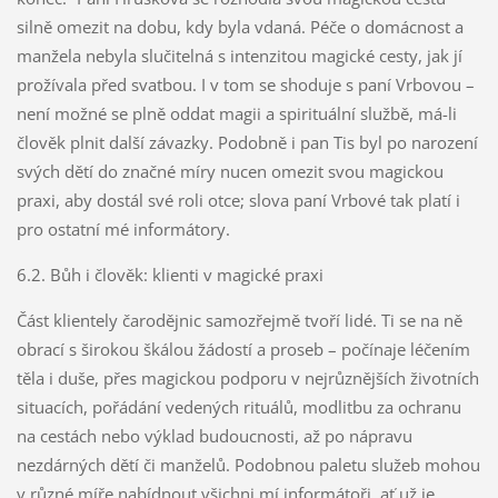
silně omezit na dobu, kdy byla vdaná. Péče o domácnost a
manžela nebyla slučitelná s intenzitou magické cesty, jak jí
prožívala před svatbou. I v tom se shoduje s paní Vrbovou –
není možné se plně oddat magii a spirituální službě, má-li
člověk plnit další závazky. Podobně i pan Tis byl po narození
svých dětí do značné míry nucen omezit svou magickou
praxi, aby dostál své roli otce; slova paní Vrbové tak platí i
pro ostatní mé informátory.
6.2. Bůh i člověk: klienti v magické praxi
Část klientely čarodějnic samozřejmě tvoří lidé. Ti se na ně
obrací s širokou škálou žádostí a proseb – počínaje léčením
těla i duše, přes magickou podporu v nejrůznějších životních
situacích, pořádání vedených rituálů, modlitbu za ochranu
na cestách nebo výklad budoucnosti, až po nápravu
nezdárných dětí či manželů. Podobnou paletu služeb mohou
v různé míře nabídnout všichni mí informátoři, ať už je