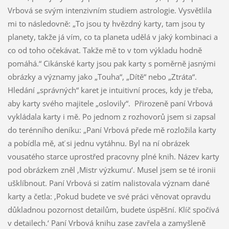
Vrbová se svým intenzivním studiem astrologie. Vysvětlila
mi to následovně: „To jsou ty hvězdný karty, tam jsou ty
planety, takže já vím, co ta planeta udělá v jaký kombinaci a
co od toho očekávat. Takže mě to v tom výkladu hodně
pomáhá.“ Cikánské karty jsou pak karty s poměrně jasnými
obrázky a významy jako „Touha“, „Dítě“ nebo „Ztráta“.
Hledání „správných“ karet je intuitivní proces, kdy je třeba,
aby karty svého majitele „oslovily“. Přirozeně paní Vrbová
vykládala karty i mě. Po jednom z rozhovorů jsem si zapsal
do terénního deníku: „Paní Vrbová přede mě rozložila karty
a pobídla mě, ať si jednu vytáhnu. Byl na ní obrázek
vousatého starce uprostřed pracovny plné knih. Název karty
pod obrázkem zněl ‚Mistr výzkumu‘. Musel jsem se té ironii
ušklíbnout. Paní Vrbová si zatím nalistovala význam dané
karty a četla: ‚Pokud budete ve své práci věnovat opravdu
důkladnou pozornost detailům, budete úspěšní. Klíč spočívá
v detailech.‘ Paní Vrbová knihu zase zavřela a zamyšleně