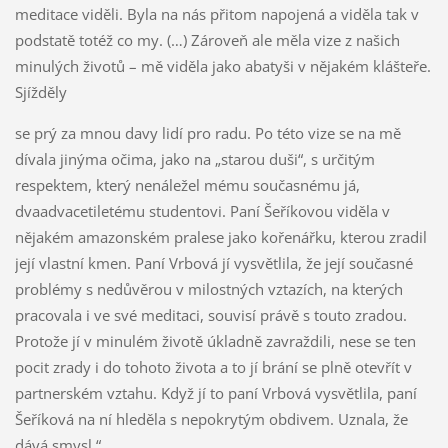
meditace viděli. Byla na nás přitom napojená a viděla tak v
podstatě totéž co my. (…) Zároveň ale měla vize z našich
minulých životů – mě viděla jako abatyši v nějakém klášteře.
Sjížděly
se prý za mnou davy lidí pro radu. Po této vize se na mě
dívala jinýma očima, jako na „starou duši“, s určitým
respektem, který nenáležel mému současnému já,
dvaadvacetiletému studentovi. Paní Šeříkovou viděla v
nějakém amazonském pralese jako kořenářku, kterou zradil
její vlastní kmen. Paní Vrbová jí vysvětlila, že její současné
problémy s nedůvěrou v milostných vztazích, na kterých
pracovala i ve své meditaci, souvisí právě s touto zradou.
Protože jí v minulém životě úkladně zavraždili, nese se ten
pocit zrady i do tohoto života a to jí brání se plně otevřít v
partnerském vztahu. Když jí to paní Vrbová vysvětlila, paní
Šeříková na ní hleděla s nepokrytým obdivem. Uznala, že
dává smysl.“