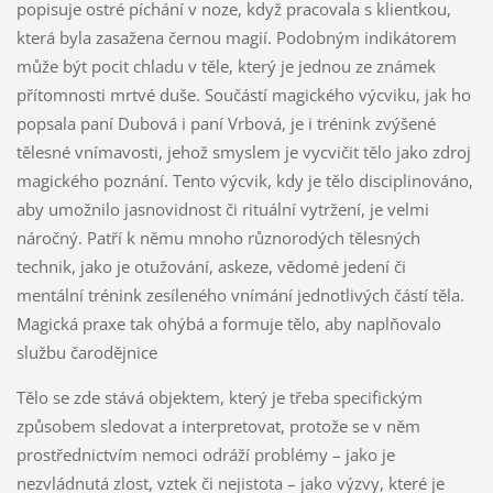
popisuje ostré píchání v noze, když pracovala s klientkou,
která byla zasažena černou magií. Podobným indikátorem
může být pocit chladu v těle, který je jednou ze známek
přítomnosti mrtvé duše. Součástí magického výcviku, jak ho
popsala paní Dubová i paní Vrbová, je i trénink zvýšené
tělesné vnímavosti, jehož smyslem je vycvičit tělo jako zdroj
magického poznání. Tento výcvik, kdy je tělo disciplinováno,
aby umožnilo jasnovidnost či rituální vytržení, je velmi
náročný. Patří k němu mnoho různorodých tělesných
technik, jako je otužování, askeze, vědomé jedení či
mentální trénink zesíleného vnímání jednotlivých částí těla.
Magická praxe tak ohýbá a formuje tělo, aby naplňovalo
službu čarodějnice
Tělo se zde stává objektem, který je třeba specifickým
způsobem sledovat a interpretovat, protože se v něm
prostřednictvím nemoci odráží problémy – jako je
nezvládnutá zlost, vztek či nejistota – jako výzvy, které je