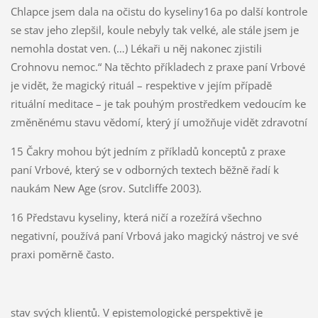
Chlapce jsem dala na očistu do kyseliny16a po další kontrole
se stav jeho zlepšil, koule nebyly tak velké, ale stále jsem je
nemohla dostat ven. (…) Lékaři u něj nakonec zjistili
Crohnovu nemoc.“ Na těchto příkladech z praxe paní Vrbové
je vidět, že magický rituál – respektive v jejím případě
rituální meditace – je tak pouhým prostředkem vedoucím ke
změněnému stavu vědomí, který jí umožňuje vidět zdravotní
15 Čakry mohou být jedním z příkladů konceptů z praxe
paní Vrbové, který se v odborných textech běžně řadí k
naukám New Age (srov. Sutcliffe 2003).
16 Představu kyseliny, která ničí a rozežírá všechno
negativní, používá paní Vrbová jako magický nástroj ve své
praxi poměrně často.
stav svých klientů. V epistemologické perspektivě je