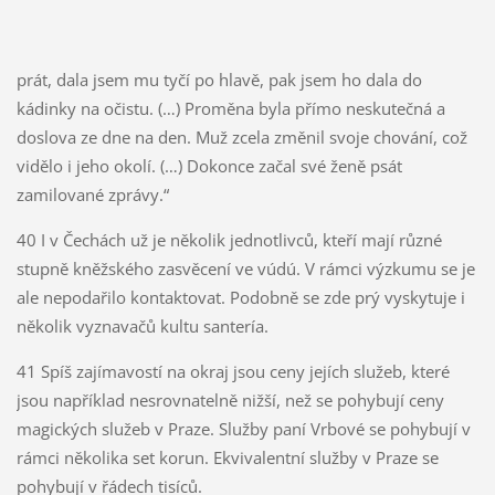
prát, dala jsem mu tyčí po hlavě, pak jsem ho dala do
kádinky na očistu. (…) Proměna byla přímo neskutečná a
doslova ze dne na den. Muž zcela změnil svoje chování, což
vidělo i jeho okolí. (…) Dokonce začal své ženě psát
zamilované zprávy.“
40 I v Čechách už je několik jednotlivců, kteří mají různé
stupně kněžského zasvěcení ve vúdú. V rámci výzkumu se je
ale nepodařilo kontaktovat. Podobně se zde prý vyskytuje i
několik vyznavačů kultu santería.
41 Spíš zajímavostí na okraj jsou ceny jejích služeb, které
jsou například nesrovnatelně nižší, než se pohybují ceny
magických služeb v Praze. Služby paní Vrbové se pohybují v
rámci několika set korun. Ekvivalentní služby v Praze se
pohybují v řádech tisíců.