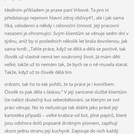
Ideálním příkladem je praxe paní Vrbové. Ta pro ni
představuje nejenom hlavní zdroj obživy41, ale i jak sama
říká, celodenní a někdy i celonoční činnost. Její pracovní
nasazení je ohromující. Svým klientům se věnuje sedm dní v
týdnu, aniž by si posledních několik let brala dovolenou. Jak
sama tvrdí: „Tahle práce, když se dělá a dělá se poctivě, tak
člověk už vlastně nemá ten soukromý život. Já mám děti
velké, takže už to nemám tak, že bych se o ně musela starat.
Takže, když už to člověk dělá tím
srdcem, tak ho to tak pohltí, že ta práce je i koníčkem.
Člověk to pak dělá s láskou.“ V její zanícené službě klientům
lze nalézt skutečný kus sebeobětování, se kterým se své
práci věnuje. Nic to neilustruje tak dobře jako právě její
kartotéka případů – velké krabice od bot, plné papírů, které
jsou odshora dolů popsané drobným písmem, zaplňují
skoro jednu stranu její kuchyně. Zapisuje do nich každý